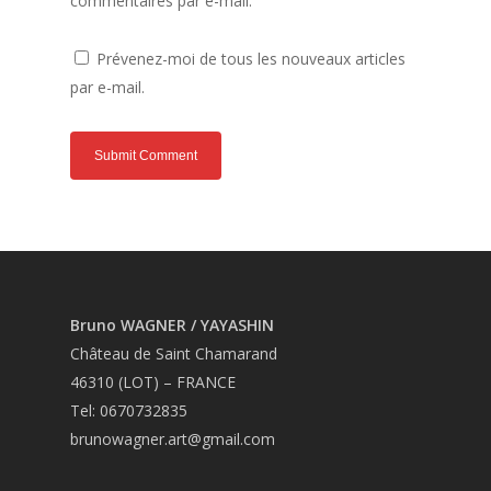
commentaires par e-mail.
Prévenez-moi de tous les nouveaux articles
par e-mail.
Bruno WAGNER / YAYASHIN
Château de Saint Chamarand
46310 (LOT) – FRANCE
Tel: 0670732835
brunowagner.art@gmail.com