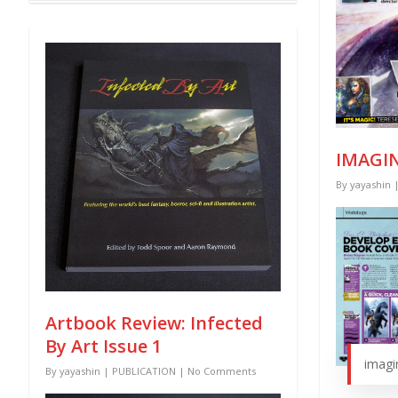
IMAGIN
By
yayashin
Artbook Review: Infected
By Art Issue 1
imagi
By
yayashin
|
PUBLICATION
|
No Comments