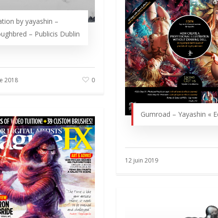
ration by yayashin –
ughbred – Publicis Dublin
e 2018
0
Gumroad – Yayashin « E
12 juin 2019