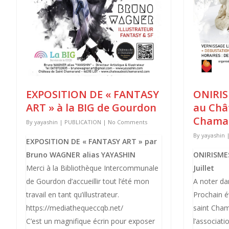
EXPOSITION DE « FANTASY
ONIRIS
ART » à la BIG de Gourdon
au Châ
Chama
By
yayashin
|
PUBLICATION
|
No Comments
By
yayashin
EXPOSITION DE « FANTASY ART » par
Bruno WAGNER alias YAYASHIN
ONIRISMES
Merci à la Bibliothèque Intercommunale
Juillet
de Gourdon d’accueillir tout l’été mon
A noter da
travail en tant qu’illustrateur.
Prochain 
https://mediathequeccqb.net/
saint Cha
C’est un magnifique écrin pour exposer
l’associat