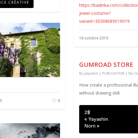
NCE CRÉATIVE
https://badinka.com/collecti
jewel-costume?
variant=30308689019019
16 octobre 2019
GUMROAD STORE
By
yayashin
|
PUBLICATION
|
No C
How create a professional illu
without drawing skill.
25
0
2$
« Yayashin
Norn »