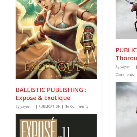
PUBLIC
Thoro
By
yayashin
Comments
BALLISTIC PUBLISHING :
Expose & Exotique
By
yayashin
|
PUBLICATION
|
No Comments