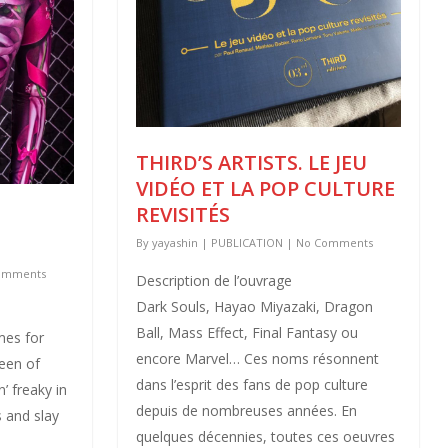
THIRD’S ARTISTS. LE JEU
VIDÉO ET LA POP CULTURE
REVISITÉS
–
By
yayashin
|
PUBLICATION
|
No Comments
omments
Description de l’ouvrage
Dark Souls, Hayao Miyazaki, Dragon
Ball, Mass Effect, Final Fantasy ou
mes for
encore Marvel… Ces noms résonnent
een of
dans l’esprit des fans de pop culture
’ freaky in
depuis de nombreuses années. En
 and slay
quelques décennies, toutes ces oeuvres