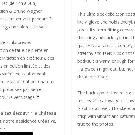
illet (de 14h à 20h)
ésien & Bruno Wagner
This ultra sleek skeleton cost
nt leurs œuvres pendant 3
like a glove and holds everyth
le grand salon et la salle
place. It’s form-fitting constru
flattering and sucks you in. T
 de sculptures et
quality lycra fabric is compfy
ion de taille de pierre en
stretchy and feels luxx on the
c initiation en extérieur), des
bodysuit is warm enough for 
s en édition limitée et des
Halloween night out, but not 
s vidéos vous attendent.
the dance floor!
n de vin de Cahors Château
nt proposée par Serge
The back zipper closure is ex
pour le vernissage.
and invisible allowing for flaw
graphics all over. The skeleton
aitez découvrir le Château
crisp with vibrant and saturat
t notre Résidence Créative,
true to the photos.
ci :