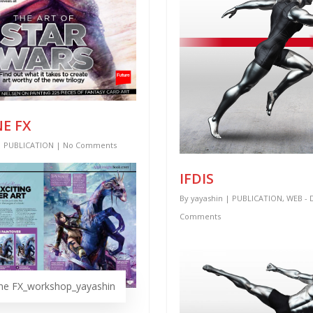
E FX
|
PUBLICATION
|
No Comments
IFDIS
By
yayashin
|
PUBLICATION
,
WEB - 
Comments
ne FX_workshop_yayashin