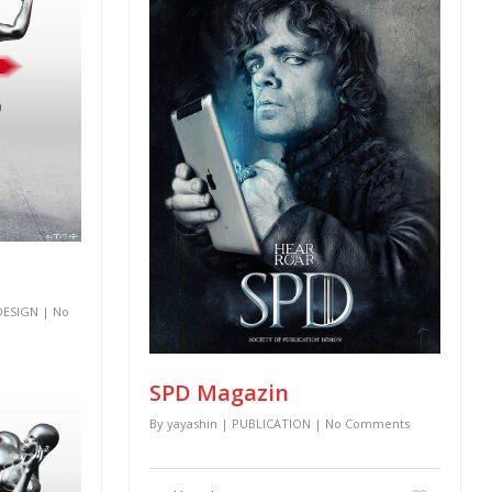
DESIGN
|
No
SPD Magazin
By
yayashin
|
PUBLICATION
|
No Comments