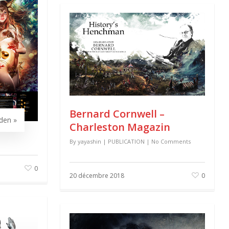
Bernard Cornwell –
den »
Charleston Magazin
By
yayashin
|
PUBLICATION
|
No Comments
0
20 décembre 2018
0