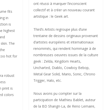
ont réussi à marquer l’inconscient
collectif et à créer un nouveau courant
ume fits
artistique : le Geek art.
ing in
ction is
Third’s Artists regroupe plus d’une
he highest
trentaine de dessins originaux provenant
 and
d’artistes européens et internationaux
 skin. The
renommés, qui rendent hommage à de
the
nombreuses oeuvres issues de la culture
too hot for
geek : Zelda, Kingdom Hearts,
Uncharted, Diablo, Cowboy Bebop,
Metal Gear Solid, Mario, Sonic, Chrono
tra robust
Trigger, Halo, etc.
less
 print is
Nous avons pu compter sur la
ed colors
participation de Mathieu Bablet, auteur
de la BD Shangri-La, de Reno Lemaire,