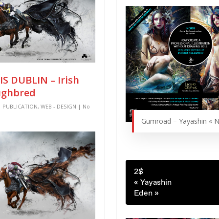
IS DUBLIN – Irish
ughbred
|
PUBLICATION
,
WEB - DESIGN
|
No
Gumroad – Yayashin « N
2$
« Yayashin
Eden »