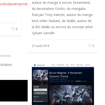
auteur du manga à succès Dreamland,
ons/bodysuits/products/death-
du dessinateur Orioto, du mangaka
français Tony Valente, auteur du manga
best-seller Radiant, de Maliki, auteur de
la BD Maliki ou encore du concept artist
0
Sylvain Sarrailh.
27 août 2019
0
omments
stration