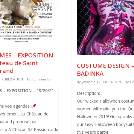
MES – EXPOSITION
teau de Saint
COSTUME DESIGN 
rand
BADINKA
|
PUBLICATION
|
No Comments
By
yayashin
|
PUBLICATION
|
No C
 – EXPOSITION – 19/20/21
Description:
Our wicked Halloween costu
ns vos agendas !
women will make you the Qu
événement au Château de
Halloween 2019! Get spooky n
marand proposé par
our sexy Halloween bodysuits
ion » A Chacun Sa Passion » du
this year’s party!