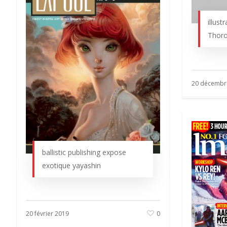
illust
Thoro
20 décembr
ballistic publishing expose
exotique yayashin
20 février 2019
0