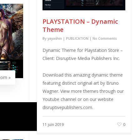
PLAYSTATION – Dynamic
Theme
By
yayashin
|
PUBLICATION
|
No Comments
Dynamic Theme for Playstation Store –
Client: Disruptive Media Publishers Inc.
Download this amazing dynamic theme
orn »
featuring distinct original art by Bruno
Wagner. View more themes through our
Youtube channel or on our website
disruptivepublishers.com.
11 juin 2019
0