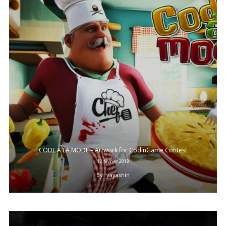
CODE A LA MODE – Artwork for CodinGame Contest
12 février 2019
By
yayashin