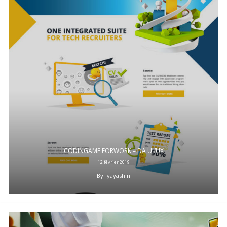
CODINGAME FORWORK – DA UI/UX
12 février 2019
By
yayashin