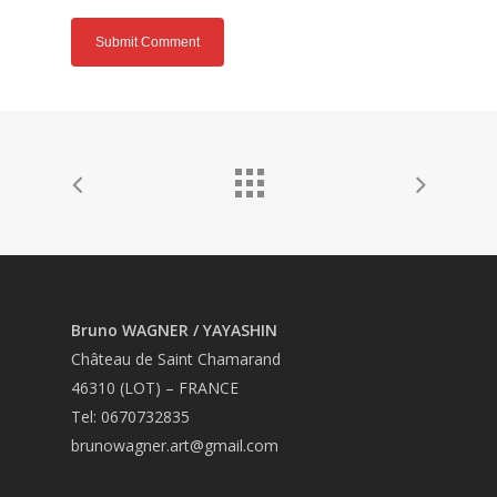
Bruno WAGNER / YAYASHIN
Château de Saint Chamarand
46310 (LOT) – FRANCE
Tel: 0670732835
brunowagner.art@gmail.com