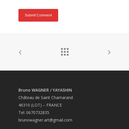
Bruno WAGNER / YAYASHIN
Château de Saint Chamarand
46310 (LOT) – FRANCE
Tel: 0670732835
brunowagner.art@gmail.com