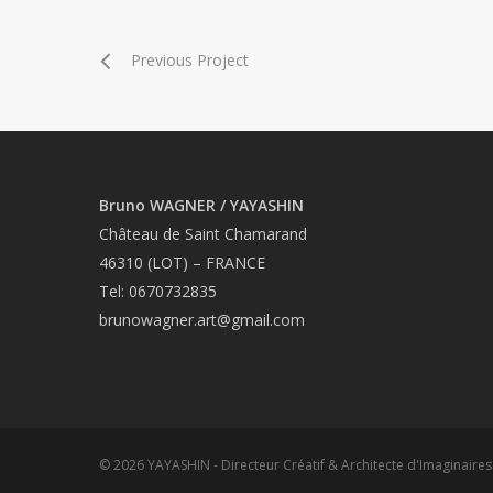
Previous Project
Bruno WAGNER / YAYASHIN
Château de Saint Chamarand
46310 (LOT) – FRANCE
Tel: 0670732835
brunowagner.art@gmail.com
© 2026 YAYASHIN - Directeur Créatif & Architecte d'Imaginaires