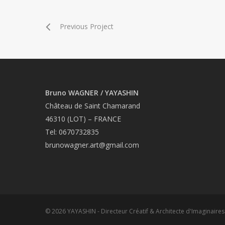
Previous Project
Bruno WAGNER / YAYASHIN
Château de Saint Chamarand
46310 (LOT) – FRANCE
Tel: 0670732835
brunowagner.art@gmail.com
© 2026 YAYASHIN - Directeur Créatif & Architecte d'Imaginaires